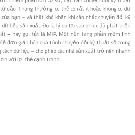
hơn, chiếm phần lớn cơ sở, bạn cần chuyển đổi kỹ thuật
từ đầu. Thông thường, có thể có rất ít hoặc không có dữ
 của bạn – và thật khó khăn khi cân nhắc chuyển đổi kỹ
 dữ liệu sản xuất. Đó là lý do tại sao eFlex đã phát triển
ất – hay gọi tắt là MIP. Một nền tảng phần mềm linh
 để đơn giản hóa quá trình chuyển đổi kỹ thuật số trong
cách dữ liệu – cho phép các nhà sản xuất trở nên nhanh
ơn với lợi thế cạnh tranh.