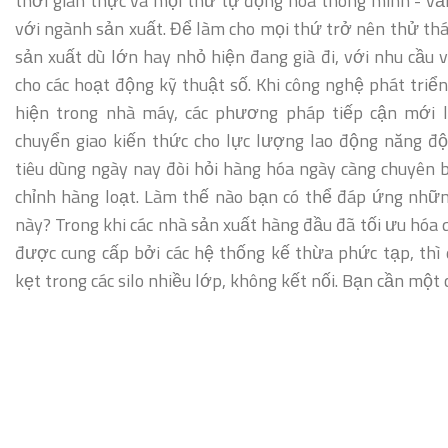
thời gian thực và mọi thứ tự động hóa thông minh - vẫ
với ngành sản xuất. Để làm cho mọi thứ trở nên thử th
sản xuất dù lớn hay nhỏ hiện đang già đi, với nhu cầu
cho các hoạt động kỹ thuật số. Khi công nghệ phát tri
hiện trong nhà máy, các phương pháp tiếp cận mới l
chuyển giao kiến thức cho lực lượng lao động năng độ
tiêu dùng ngày nay đòi hỏi hàng hóa ngày càng chuyên 
chỉnh hàng loạt. Làm thế nào bạn có thể đáp ứng những
này? Trong khi các nhà sản xuất hàng đầu đã tối ưu hóa
được cung cấp bởi các hệ thống kế thừa phức tạp, thì 
kẹt trong các silo nhiều lớp, không kết nối. Bạn cần một 