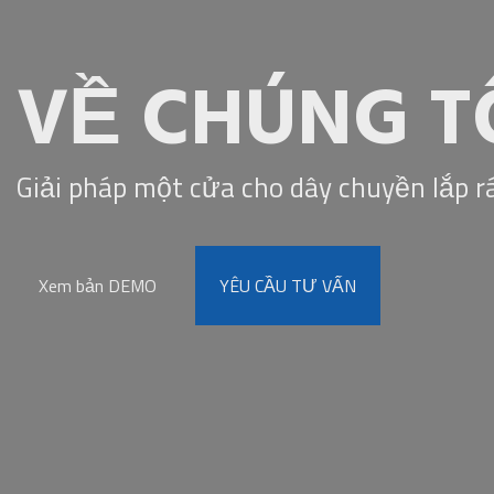
VỀ CHÚNG T
Giải pháp một cửa cho dây chuyền lắp r
Xem bản DEMO
YÊU CẦU TƯ VẤN