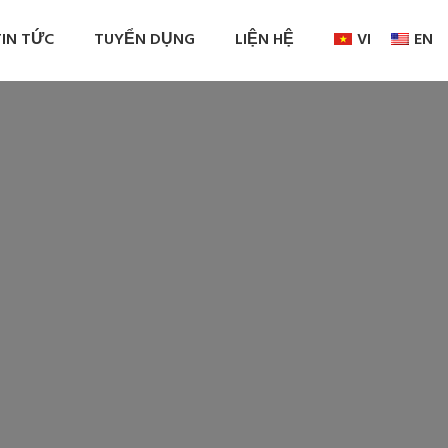
TIN TỨC
TUYỂN DỤNG
LIỆN HỆ
VI
EN