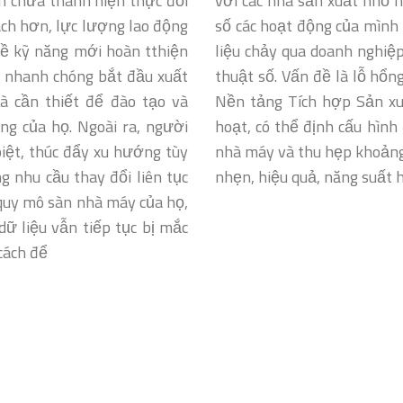
n chưa thành hiện thực đối
với các nhà sản xuất nhỏ 
ách hơn, lực lượng lao động
số các hoạt động của mình 
 về kỹ năng mới hoàn tthiện
liệu chảy qua doanh nghiệp
ển nhanh chóng bắt đầu xuất
thuật số. Vấn đề là lỗ hổng
à cần thiết để đào tạo và
Nền tảng Tích hợp Sản xu
ng của họ. Ngoài ra, người
hoạt, có thể định cấu hình
biệt, thúc đẩy xu hướng tùy
nhà máy và thu hẹp khoảng 
 nhu cầu thay đổi liên tục
nhẹn, hiệu quả, năng suất h
 quy mô sàn nhà máy của họ,
dữ liệu vẫn tiếp tục bị mắc
cách để