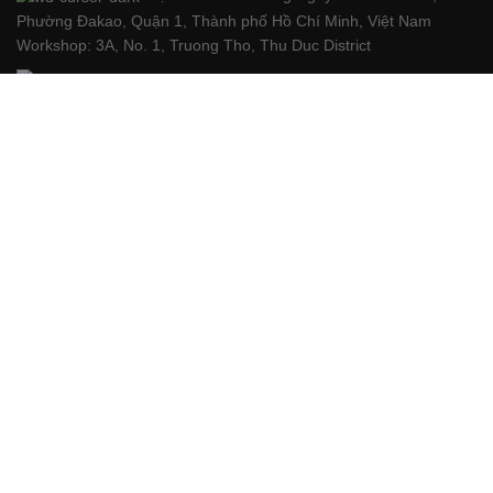
Phường Đakao, Quận 1, Thành phố Hồ Chí Minh, Việt Nam
Workshop: 3A, No. 1, Truong Tho, Thu Duc District
Điện thoại:
+84 76 700 2263
Email:
Bu@autologiq.tech
Về AUTOLOGIQ
Chính sách
Hàng trả về
Điều khoản & Điều kiện
Liên hệ
Tin Mới Nhất
Vị trí của chúng tôi